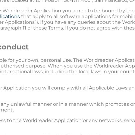
ates located at 1211 Folsom St 4th Floor, San Francisco, C
 Worldreader Application you agree to be bound by the 
lications
that apply to all software applications for mobi
 Applications”). If you have any queries about the Worl
aragraph 11 of these Terms. If you do not agree with the
 conduct
ble for your own, personal use. The Worldreader Applic
unauthorised purpose. When you use the Worldreader Appl
nternational laws, including the local laws in your count
Application you will comply with all Applicable Laws and
n any unlawful manner or in a manner which promotes or e
ement;
ess to the Worldreader Application or any networks, se